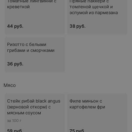
Томатные лингвинни с
Пряные паккери с
креветкой
томленой щечкой и
эспумой из пармезана
44 руб.
38 руб.
Ризотто с белыми
грибами и сморчками
36 руб.
Мясо
Стейк рибай black angus
Филе миньон с
(зерновой откорм) с
картофелем фри
мясным соусом
за 100 г
59 руб.
75 руб.