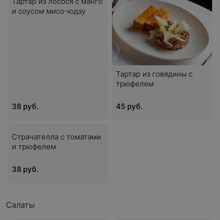
Тартар из лосося с манго
и соусом мисо-юдзу
Тартар из говядины с
трюфелем
38 руб.
45 руб.
Страчателла с томатами
и трюфелем
38 руб.
Салаты