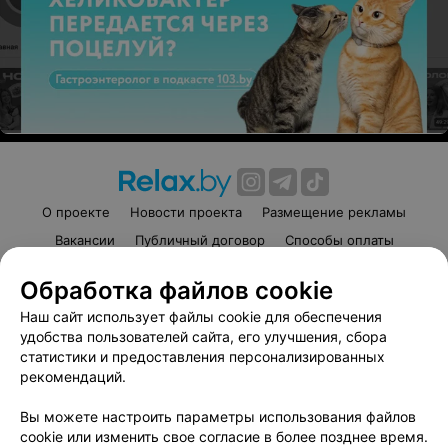
О проекте
Новости проекта
Размещение рекламы
Вакансии
Публичный договор
Способы оплаты
Публичный договор по использованию сервиса
Обработка файлов cookie
«Афиша»
Наш сайт использует файлы cookie для обеспечения
Пользовательское соглашение
удобства пользователей сайта, его улучшения, сбора
Написать в поддержку
статистики и предоставления персонализированных
Связаться по вопросам сотрудничества
рекомендаций.
Написать руководителю relax.by
Вы можете настроить параметры использования файлов
Персональные настройки cookie
cookie или изменить свое согласие в более позднее время.